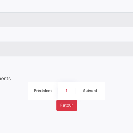
ments
Précédent
1
Suivant
Retour