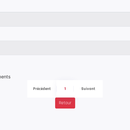
ments
Précédent
1
Suivant
Retour